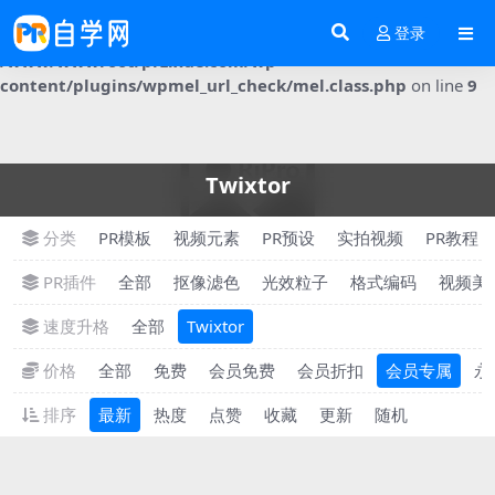
登录
Notice
: Trying to get property 'post_content' of non-object in
/www/wwwroot/przixue.com/wp-
content/plugins/wpmel_url_check/mel.class.php
on line
9
Twixtor
分类
PR模板
视频元素
PR预设
实拍视频
PR教程
PR插件
全部
抠像滤色
光效粒子
格式编码
视频美
速度升格
全部
Twixtor
价格
全部
免费
会员免费
会员折扣
会员专属
永
排序
最新
热度
点赞
收藏
更新
随机