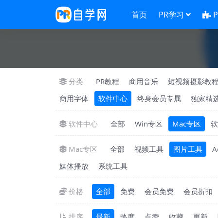
首页
PR学习
分类
PR教程
商用音乐
短视频摄影教
商用字体
软件中心
终身会员专属
独家精
软件中心
全部
Win专区
Mac专区
软
Mac专区
全部
视频工具
图片工具
A
媒体播放
系统工具
价格
全部
免费
会员免费
会员折扣
排序
最新
热度
点赞
收藏
更新