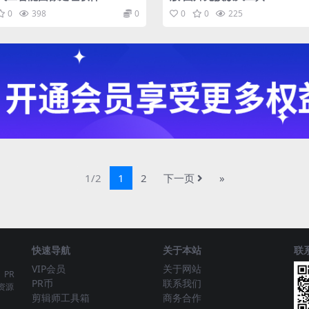
0
398
0
0
0
225
1/2
1
2
下一页
»
快速导航
关于本站
联
VIP会员
关于网站
、PR
PR币
联系我们
资源
剪辑师工具箱
商务合作