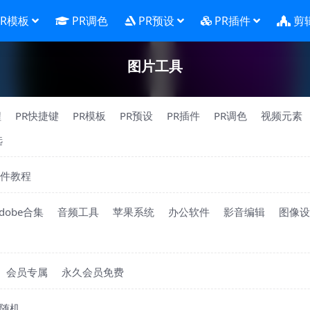
PR模板
PR调色
PR预设
PR插件
剪
图片工具
程
PR快捷键
PR模板
PR预设
PR插件
PR调色
视频元素
选
件教程
dobe合集
音频工具
苹果系统
办公软件
影音编辑
图像设
会员专属
永久会员免费
随机