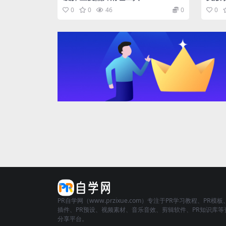
0
0
46
0
0
PR自学网（www.przixue.com）专注于PR学习教程、PR模板
插件、PR预设、视频素材、音乐音效、剪辑软件、PR知识库等
分享平台。