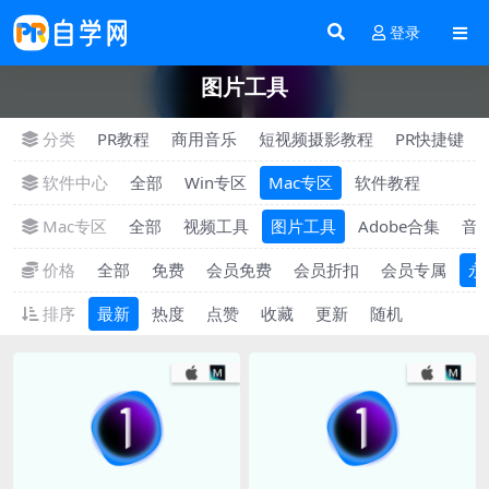
登录
图片工具
分类
PR教程
商用音乐
短视频摄影教程
PR快捷键
软件中心
全部
Win专区
Mac专区
软件教程
Mac专区
全部
视频工具
图片工具
Adobe合集
音
价格
全部
免费
会员免费
会员折扣
会员专属
永
排序
最新
热度
点赞
收藏
更新
随机