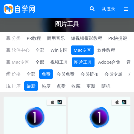
登录
图片工具
分类
PR教程
商用音乐
短视频摄影教程
PR快捷键
软件中心
全部
Win专区
Mac专区
软件教程
Mac专区
全部
视频工具
图片工具
Adobe合集
音
价格
全部
免费
会员免费
会员折扣
会员专属
永
排序
最新
热度
点赞
收藏
更新
随机