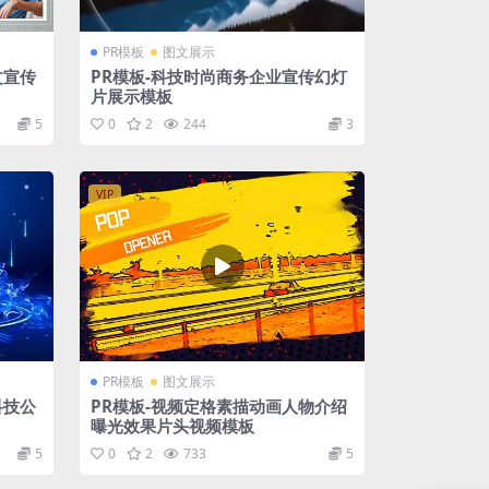
PR模板
图文展示
文宣传
PR模板-科技时尚商务企业宣传幻灯
片展示模板
5
0
2
244
3
VIP
PR模板
图文展示
科技公
PR模板-视频定格素描动画人物介绍
曝光效果片头视频模板
5
0
2
733
5