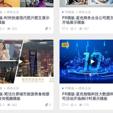
模板
商务企业
PR模板
商务企业
模板-时尚快速现代照片图文展示
PR模板-蓝色商务企业公司图
模板
开场展示模板
2
320
5
0
2
207
VIP
模板
商务企业
PR模板
商务企业
模板-简洁分屏城市旅游美食相册
PR模版-蓝色智能科技大数据
宣传视频模板
司活动开场倒计时展示模板
2
342
5
0
2
175