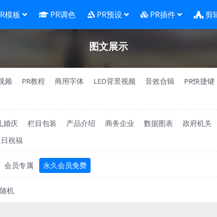
PR模板
PR调色
PR预设
PR插件
剪
图文展示
视频
PR教程
商用字体
LED背景视频
音效合辑
PR快捷键
礼婚庆
栏目包装
产品介绍
商务企业
数据图表
政府机关
生日祝福
会员专属
永久会员免费
随机