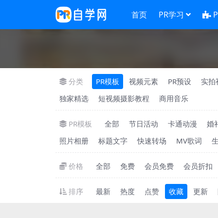
首页
PR学习
分类
PR模板
视频元素
PR预设
实拍
独家精选
短视频摄影教程
商用音乐
PR模板
全部
节日活动
卡通动漫
婚
照片相册
标题文字
快速转场
MV歌词
价格
全部
免费
会员免费
会员折扣
排序
最新
热度
点赞
收藏
更新