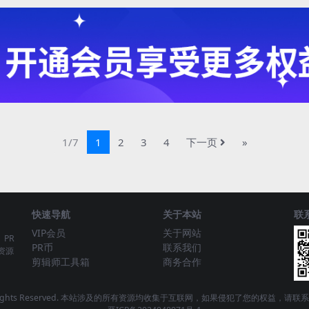
1/7
1
2
3
4
下一页
»
快速导航
关于本站
联
VIP会员
关于网站
、PR
PR币
联系我们
资源
剪辑师工具箱
商务合作
 - All Rights Reserved. 本站涉及的所有资源均收集于互联网，如果侵犯了您的权益，