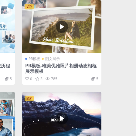
VIP
PR模板
图文展示
业历程
PR模板-唯美优雅照片相册动态相框
展示模板
5
0
3
785
5
VIP