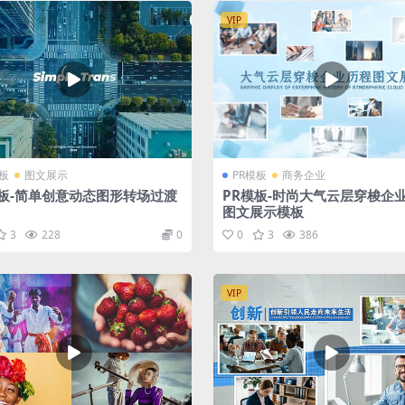
VIP
模板
图文展示
PR模板
商务企业
模板-简单创意动态图形转场过渡
PR模板-时尚大气云层穿梭企
图文展示模板
3
228
0
0
3
386
VIP