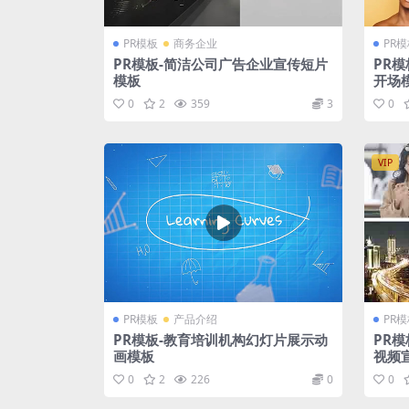
PR模板
商务企业
PR
PR模板-简洁公司广告企业宣传短片
PR
模板
开场
0
2
359
3
0
VIP
PR模板
产品介绍
PR
PR模板-教育培训机构幻灯片展示动
PR
画模板
视频
0
2
226
0
0