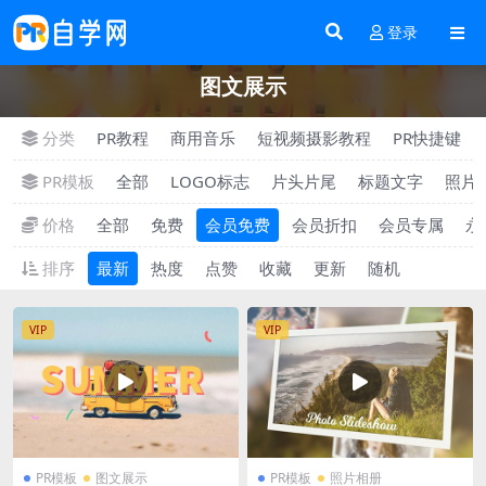
登录
图文展示
分类
PR教程
商用音乐
短视频摄影教程
PR快捷键
PR模板
全部
LOGO标志
片头片尾
标题文字
照片
价格
全部
免费
会员免费
会员折扣
会员专属
永
排序
最新
热度
点赞
收藏
更新
随机
VIP
VIP
PR模板
图文展示
PR模板
照片相册