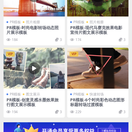
PR模板
照片相册
PR模板
照片相册
PR模板-时尚电影转场动态照
PR模板-现代马赛克效果电影
片展示模板
宣传片图文展示模板
184
3
174
3
VIP
VIP
PR模板
图文展示
PR模板
快速转场
PR模板-创意灵感水墨效果旅
PR模板-6个时尚彩色动态图形
行图文展示模板
标题转场过渡模板
194
3
229
3