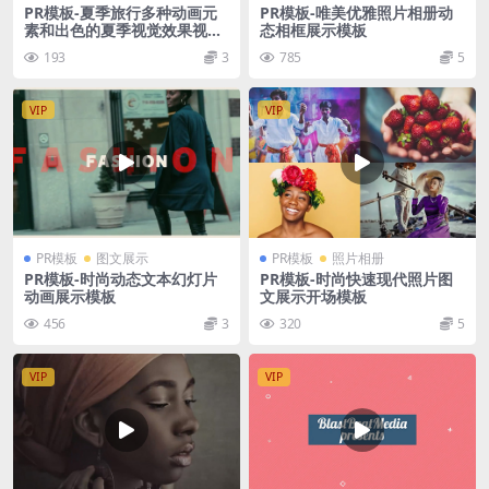
PR模板-夏季旅行多种动画元
PR模板-唯美优雅照片相册动
素和出色的夏季视觉效果视频
态相框展示模板
模板
193
3
785
5
VIP
VIP
PR模板
图文展示
PR模板
照片相册
PR模板-时尚动态文本幻灯片
PR模板-时尚快速现代照片图
动画展示模板
文展示开场模板
456
3
320
5
VIP
VIP