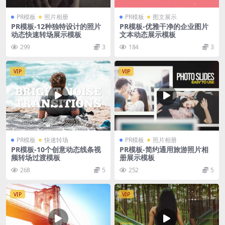
PR模板
照片相册
PR模板
图文展示
PR模板-12种独特设计的照片
PR模板-优雅干净的企业图片
动态快速转场展示模板
文本动态展示模板
299
3
184
3
VIP
VIP
PR模板
快速转场
PR模板
照片相册
PR模板-10个创意动态线条视
PR模板-简约通用旅游照片相
频转场过渡模板
册展示模板
268
5
252
5
VIP
VIP