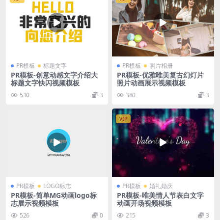
PR模板
标题文字
PR模板
照片相册
PR模板-创意动感文字介绍大
PR模板-优雅唯美复古幻灯片
标题文字快闪视频模板
照片动画展示视频模板
530
3
380
3
VIP
PR模板
LOGO标志
PR模板
婚礼婚庆
PR模板-简单MG动画logo标
PR模板-唯美情人节表白文字
志展示视频模板
动画开场视频模板
526
0
215
3