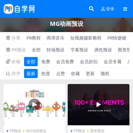
登录
MG动画预设
分类
PR教程
商用音乐
短视频摄影教程
PR快捷键
PR预设
全部
转场预设
字幕预设
调色预设
图形预
价格
全部
免费
会员免费
会员折扣
会员专属
永
排序
最新
热度
点赞
收藏
更新
随机
PR预设
MG动画预设
PR预设
图形预设