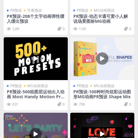
PR预设
字幕预设
PR预设
MG动画预设
PR预设-208个文字动画弹性缓
PR预设-动态卡通可爱小人解
入缓出预设
说场景图标MG动画
2.8K
0
1.0K
0
PR预设
MG动画预设
PR预设
MG动画预设
PR预设-500组图层运动出入动
PR预设-100种时尚炫彩运动图
画 Most Handy Motion Pre
形MG动画PR预设 Shape Mix
set
831
0
706
0