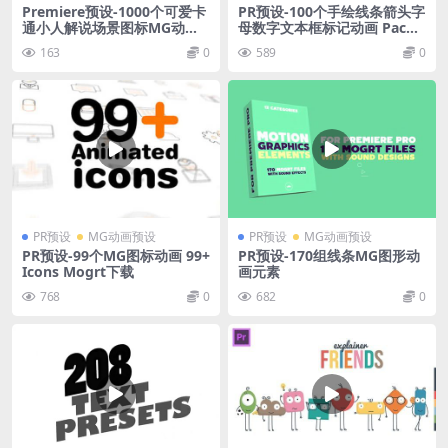
Premiere预设-1000个可爱卡
PR预设-100个手绘线条箭头字
通小人解说场景图标MG动画P
母数字文本框标记动画 Pack
R预设
Elements
163
0
589
0
PR预设
MG动画预设
PR预设
MG动画预设
PR预设-99个MG图标动画 99+
PR预设-170组线条MG图形动
Icons Mogrt下载
画元素
768
0
682
0