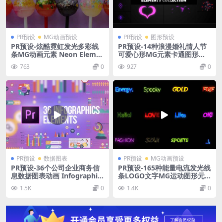
PR预设
MG动画预设
PR预设
图形预设
PR预设-炫酷霓虹发光多彩线
PR预设-14种浪漫婚礼情人节
条MG动画元素 Neon Eleme
可爱心形MG元素卡通图形动
nts MOGRT
画
763
0
927
0
PR预设
数据图表
PR预设
MG动画预设
PR预设-36个公司企业商务信
PR预设-165种能量电流发光线
息数据图表动画 Infographic
条LOGO文字MG运动图形元
s
素PR预设动画
1.5K
0
1.4K
0