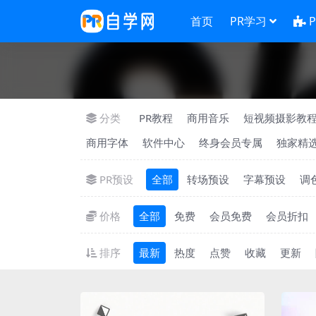
首页
PR学习
分类
PR教程
商用音乐
短视频摄影教
商用字体
软件中心
终身会员专属
独家精
PR预设
全部
转场预设
字幕预设
调
价格
全部
免费
会员免费
会员折扣
排序
最新
热度
点赞
收藏
更新