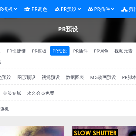
PR模板
PR调色
PR预设
PR插件
剪
PR预设
程
PR快捷键
PR模板
PR预设
PR插件
PR调色
视频元素
选
色预设
图形预设
视觉预设
数据图表
MG动画预设
PR脚
会员专属
永久会员免费
随机