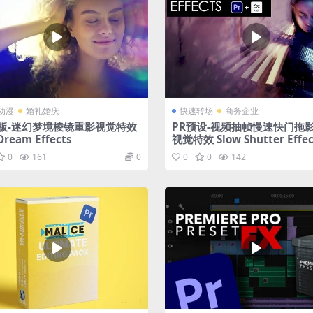
动漫
婚礼婚庆
快速转场
商务企业
模板-迷幻梦境棱镜重影视觉特效
PR预设-视频抽帧慢速快门拖
ream Effects
视觉特效 Slow Shutter Effec
0
161
0
0
0
142