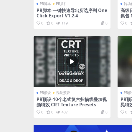
PR脚本
PR插件
转场
PR脚本-一键快速导出所选序列 One
高级
Click Export V1.2.4
集包 M
ack
0
0
119
0
0
PR预设
视觉预设
PR
PR预设-10个老式复古扫描线叠加视
PR
频特效 CRT Texture Presets
晃特效 
X
0
0
407
0
0