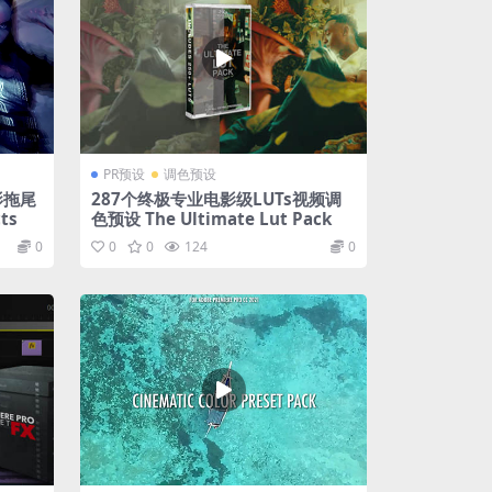
PR预设
调色预设
影拖尾
287个终极专业电影级LUTs视频调
ts
色预设 The Ultimate Lut Pack
0
0
0
124
0