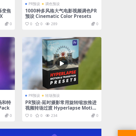
PR预设
调色预设
烁变焦
1000种多风格大气电影视频调色PR
FX
预设 Cinematic Color Presets
0
0
0
289
0
PR预设
转场预设
场和特
PR预设-延时摄影常用旋转缩放推进
Pack
视频转场过渡 Hyperlapse Motion
& Transition Presets
0
0
0
234
0