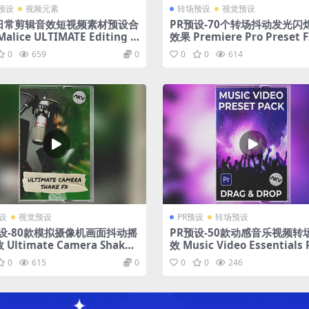
预设
视频元素
转场预设
视觉预设
日常剪辑音效短视频素材预设合
PR预设-70个转场抖动发光闪
alice ULTIMATE Editing P
效果 Premiere Pro Preset 
0
659
0
0
0
614
预设
视觉预设
PR预设
转场预设
预设-80款模拟摄像机画面抖动摇
PR预设-50款动感音乐视频转
Ultimate Camera Shake F
效 Music Video Essentials 
0
615
0
0
0
246