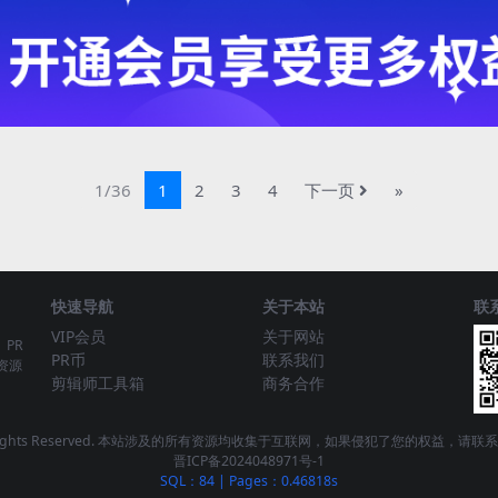
1/36
1
2
3
4
下一页
»
快速导航
关于本站
联
VIP会员
关于网站
、PR
PR币
联系我们
资源
剪辑师工具箱
商务合作
 - All Rights Reserved. 本站涉及的所有资源均收集于互联网，如果侵犯了您的权益，
晋ICP备2024048971号-1
SQL：84
|
Pages：0.46818s