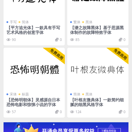
手写
简体
繁体
黑体
【平方追光体】一款具有手写
【瀞之故障黑体】基于思源黑
艺术风格的创意字体
体制作的故障特效字体
90
0
85
0
宋体
标题
简体
黑体
【恐怖明朝体】灵感源自日本
【叶根友微典体】一款简约细
恐怖电影和惊悚小说的字体
腻的细黑风格字体
57
0
124
0