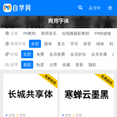
登录
商用字体
分类
PR教程
商用音乐
短视频摄影教程
PR快捷键
商用字体
全部
圆体
复古
手写
拼音
楷体
科
价格
全部
免费
会员免费
会员折扣
会员专属
永
排序
最新
热度
点赞
收藏
更新
随机
标题
黑体
圆体
标题