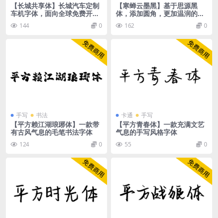
【长城共享体】长城汽车定制
【寒蝉云墨黑】基于思源黑
车机字体，面向全球免费开放
体，添加圆角，更加温润的黑
商用
体
144
0
162
0
手写
书法
卡通
手写
【平方赖江湖琅琊体】一款带
【平方青春体】一款充满文艺
有古风气息的毛笔书法字体
气息的手写风格字体
124
0
55
0