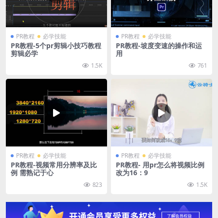
PR教程
必学技能
PR教程
必学技能
PR教程-5个pr剪辑小技巧教程
PR教程-坡度变速的操作和运
剪辑必学
用
1.5K
761
PR教程
必学技能
PR教程
必学技能
PR教程-视频常用分辨率及比
PR教程- 用pr怎么将视频比例
例 需熟记于心
改为16：9
823
1.5K