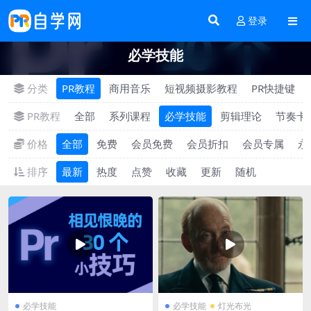
登录
必学技能
分类
PR教程
商用音乐
短视频摄影教程
PR快捷键
PR教程
全部
系列课程
必学技能
剪辑理论
节奏卡
价格
全部
免费
会员免费
会员折扣
会员专属
永
排序
最新
热度
点赞
收藏
更新
随机
必学技能
必学技能
灯光布光