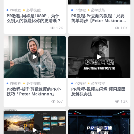
PR教程
必学技能
PR教程
必学技能
PR教程-同样是1080P，为什
PR教程-Pr去频闪教程！只要
么别人的就是比你的更清晰？
简单两步【Peter Mckinnon
中字】
1.2K
1.0K
PR教程
必学技能
PR教程
必学技能
PR教程-提升剪辑速度的PR小
PR教程-视频去闪烁 频闪原因
技巧「Peter Mckinnon」
及解决办法
657
1.3K