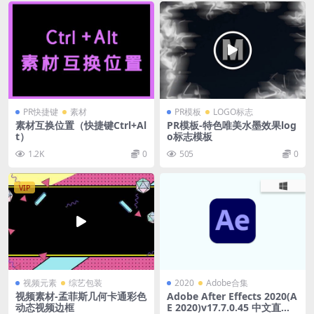
PR快捷键
素材
PR模板
LOGO标志
素材互换位置（快捷键Ctrl+Al
PR模板-特色唯美水墨效果log
t）
o标志模板
1.2K
0
505
0
VIP
视频元素
综艺包装
2020
Adobe合集
视频素材-孟菲斯几何卡通彩色
Adobe After Effects 2020(A
动态视频边框
E 2020)v17.7.0.45 中文直装