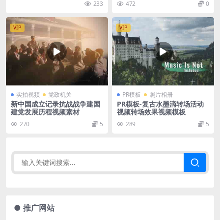
233
472
0
VIP
VIP
实拍视频
党政机关
PR模板
照片相册
新中国成立记录抗战战争建国
PR模板-复古水墨滴转场活动
建党发展历程视频素材
视频转场效果视频模板
270
5
289
5
● 推广网站