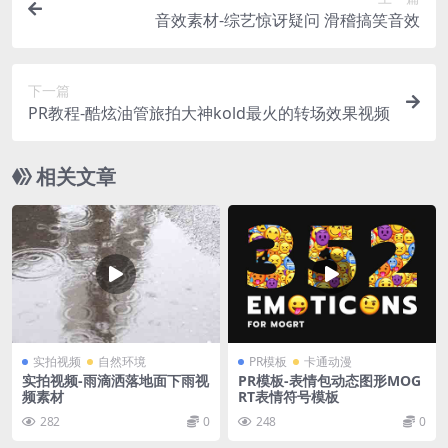
音效素材-综艺惊讶疑问 滑稽搞笑音效
下一篇
PR教程-酷炫油管旅拍大神kold最火的转场效果视频
相关文章
实拍视频
自然环境
PR模板
卡通动漫
实拍视频-雨滴洒落地面下雨视
PR模板-表情包动态图形MOG
频素材
RT表情符号模板
282
0
248
0