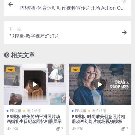
上一篇
PR模板-体育运动动作视频宣传片开场 Action Ope
ner
下一篇
PR模板-数字视差幻灯片
相关文章
VIP
VIP
PR模板
照片相册
PR模板
照片相册
PR模板-唯美简约平滑照片动
PR模板-时尚唯美创意照片相
画婚礼生日纪念回忆相册展示
册动画幻灯片转场视频模板
198
3
270
3