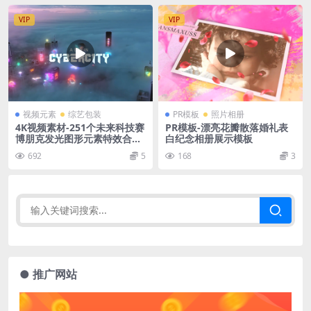
VIP
VIP
视频元素
综艺包装
PR模板
照片相册
4K视频素材-251个未来科技赛
PR模板-漂亮花瓣散落婚礼表
博朋克发光图形元素特效合成
白纪念相册展示模板
动画 (有透明通道) Cybercity
692
5
168
3
● 推广网站