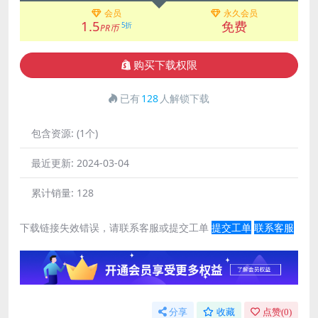
会员
永久会员
1.5
免费
5折
PR币
购买下载权限
已有
128
人解锁下载
包含资源:
(1个)
最近更新:
2024-03-04
累计销量:
128
下载链接失效错误，请联系客服或提交工单
提交工单
联系客服
分享
收藏
点赞(
0
)