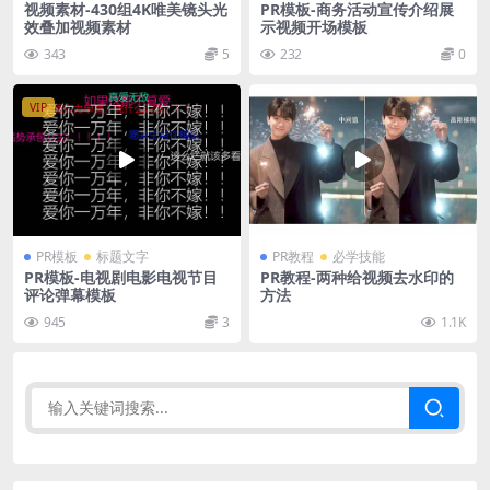
视频素材-430组4K唯美镜头光
PR模板-商务活动宣传介绍展
效叠加视频素材
示视频开场模板
343
5
232
0
VIP
PR模板
标题文字
PR教程
必学技能
PR模板-电视剧电影电视节目
PR教程-两种给视频去水印的
评论弹幕模板
方法
945
3
1.1K