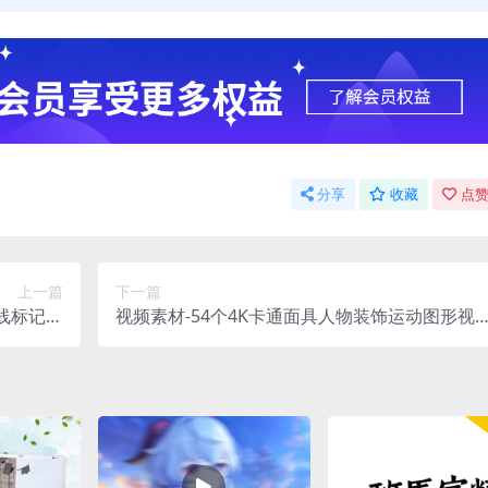
分享
收藏
点赞
上一篇
下一篇
圈线标记标
视频素材-54个4K卡通面具人物装饰运动图形视
注动画
频元素包