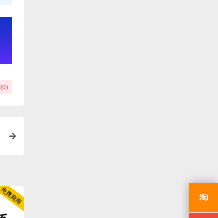
(
0
)