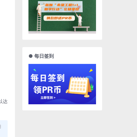
● 每日签到
以达
用