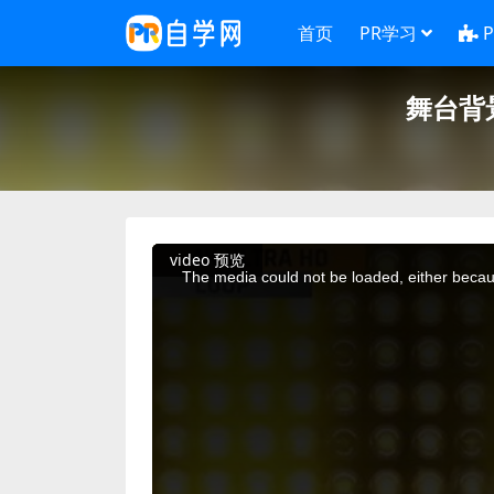
首页
PR学习
舞台背
This
video 预览
is
a
The media could not be loaded, either becaus
modal
window.