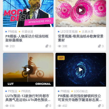
PR模板
卡通动漫
LED背景视频
古典水墨
PR模板-人物采访介绍冻结框
背景视频-唯美油纸伞歌舞背景
架标题模板
素材
203
0
388
3
VIP
PR预设
PR调色
PR模板
LOGO标志
LUTs预设-12款旅行时尚都市
PR模板-科技指纹解锁科技公
典雅气息运动LUTs调色预设支
司宣传开场数字隧道标志展示
持PS/PR/AE/FCPX/达芬奇
模板
656
0
402
3