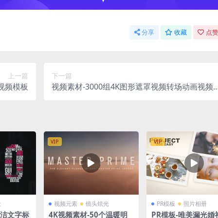
分享
收藏
点赞
上一篇
下一篇
场视频模板
视频素材-3000组4K图形遮罩视频转场动画视频
素材(AE/PR/FCPX/Vegas/AVID)
VIP
VIP
设
视频元素
镜头炫光
PR模板
照片相册
简洁文字标
4K视频素材-50个温暖明
PR模板-唯美漏光婚