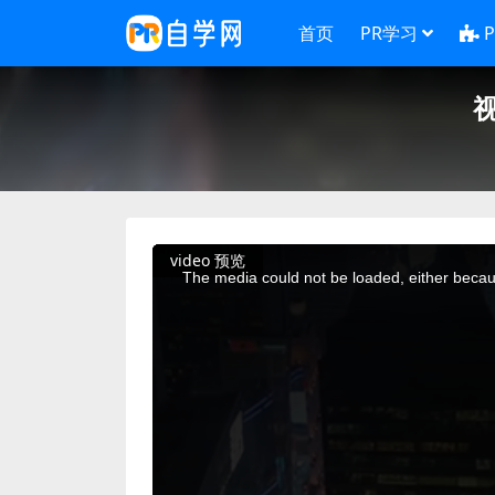
首页
PR学习
This
video 预览
is
a
The media could not be loaded, either becaus
modal
window.