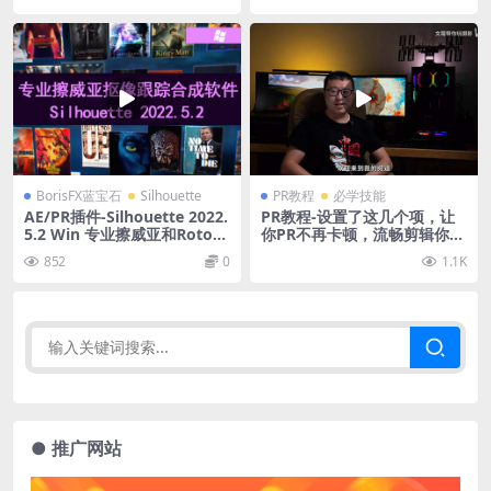
BorisFX蓝宝石
Silhouette
PR教程
必学技能
AE/PR插件-Silhouette 2022.
PR教程-设置了这几个项，让
5.2 Win 专业擦威亚和Roto抠
你PR不再卡顿，流畅剪辑你也
像跟踪合成软件
可以
852
0
1.1K
● 推广网站