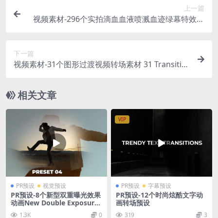
上一篇
视频素材-296个实拍滴血血液喷溅血迹绿幕特效合
成4K视频素材
下一篇
视频素材-31个图形过渡视频转场素材 31 Transitio
ns Alpha Mattes
相关文章
VIP
PR预设
视觉预设
PR预设
字幕预设
PR预设-8个新型双重曝光效果
PR预设-12个时尚炫酷文字动
动画New Double Exposure
画转场预设
Effect
1.3K
0
319
3