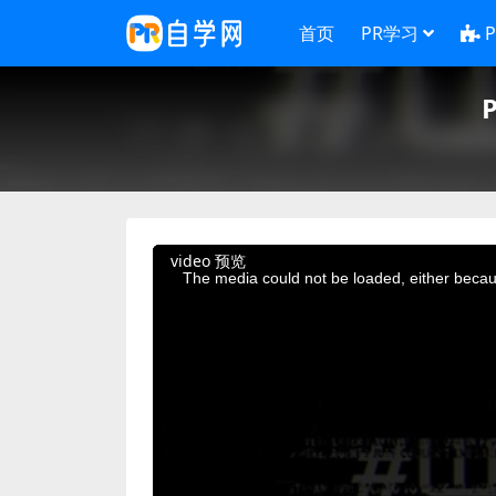
首页
PR学习
This
video 预览
is
a
The media could not be loaded, either becaus
modal
window.