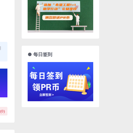
用
● 每日签到
(
0
)