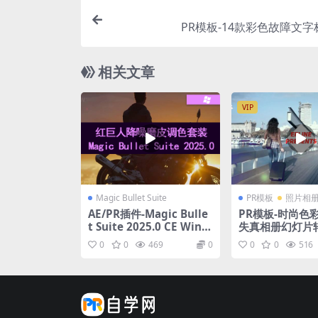
PR模板-14款彩色故障文
相关文章
VIP
Magic Bullet Suite
PR模板
照片相
AE/PR插件-Magic Bulle
PR模板-时尚色
t Suite 2025.0 CE Win
失真相册幻灯片
红巨星降噪磨皮调色套装
视频模板
0
0
469
0
0
0
516