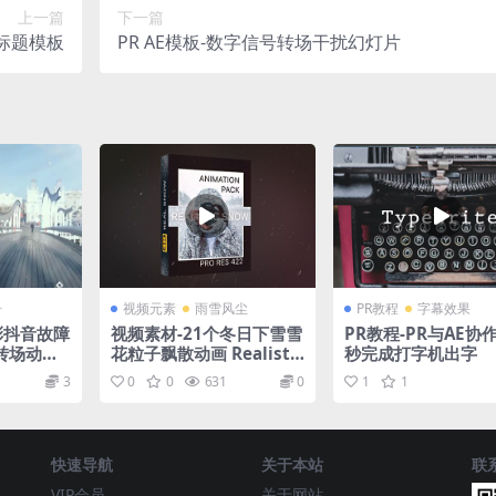
上一篇
下一篇
字标题模板
PR AE模板-数字信号转场干扰幻灯片
册
视频元素
雨雪风尘
PR教程
字幕效果
彩抖音故障
视频素材-21个冬日下雪雪
PR教程-PR与AE协
转场动画
花粒子飘散动画 Realistic
秒完成打字机出字
Snow Effects Pack
3
0
0
631
0
1
1
快速导航
关于本站
联
VIP会员
关于网站