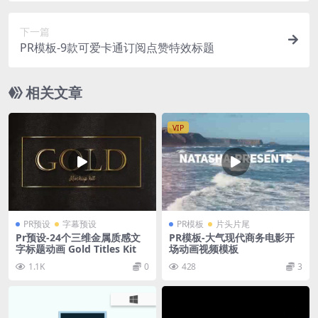
下一篇
PR模板-9款可爱卡通订阅点赞特效标题
相关文章
VIP
PR预设
字幕预设
PR模板
片头片尾
Pr预设-24个三维金属质感文
PR模板-大气现代商务电影开
字标题动画 Gold Titles Kit
场动画视频模板
1.1K
0
428
3