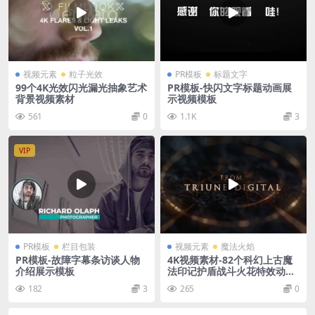
视频元素
粒子光效
PR模板
标题文字
99个4K光效闪光漏光抽象艺术
PR模板-快闪文字标题动画展
背景视频素材
示视频模板
561
0
1.1K
3
VIP
PR模板
栏目包装
视频元素
魔法火焰
PR模板-故障字幕条访谈人物
4K视频素材-82个科幻上古魔
介绍展示模板
法印记护盾战斗火花特效动画
4
182
3
265
0