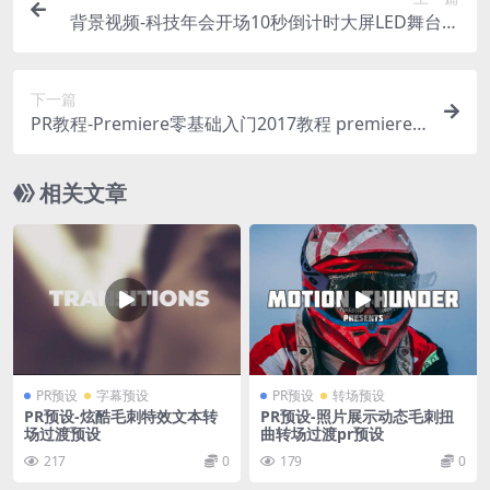
背景视频-科技年会开场10秒倒计时大屏LED舞台背
景
下一篇
PR教程-Premiere零基础入门2017教程 premiere
教程 剪辑教程
相关文章
PR预设
字幕预设
PR预设
转场预设
PR预设-炫酷毛刺特效文本转
PR预设-照片展示动态毛刺扭
场过渡预设
曲转场过渡pr预设
217
0
179
0