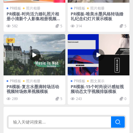
PR模板
照片相册
PR模板
照片相册
PR模板-时尚活力婚礼照片相
PR模板-唯美水墨风格转场婚
册小清新个人影集相册视频模
礼纪念幻灯片展示模板
板
582
5
314
5
VIP
PR模板
照片相册
PR模板
图文展示
PR模板-复古水墨滴转场活动
PR模板-15个时尚设计感短视
视频转场效果视频模板
频动态文字视频排版模板
289
5
243
0