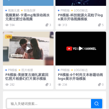
视频元素
转场划屏
PR模板
LOGO标志
视频素材-卡通mg海浪动画水
PR模板-科技能源火花粒子log
元素过渡过场视频
o展示开场视频模板
594
3
313
5
VIP
PR模板
照片相册
PR模板
LOGO标志
PR模板-美丽复古婚礼家庭回
PR模板-6个时尚文本标题动画
忆照片相册幻灯片展示模板
logo展示开场模板
282
3
234
0