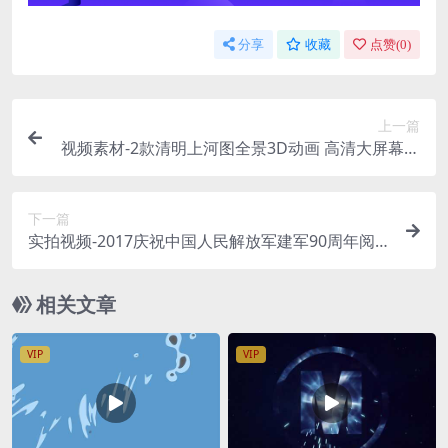
分享
收藏
点赞(
0
)
上一篇
视频素材-2款清明上河图全景3D动画 高清大屏幕背
景素材
下一篇
实拍视频-2017庆祝中国人民解放军建军90周年阅
兵（高清 无台标版）
相关文章
VIP
VIP