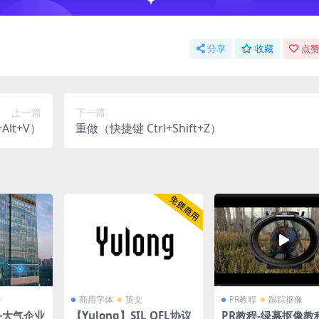
分享
收藏
点赞
上一篇
下一篇
Alt+V）
重做（快捷键 Ctrl+Shift+Z）
册
商用字体
英文
PR教程
跟踪抠像
务大气企业
【Yulong】SIL OFL协议
PR教程-绿幕抠像教