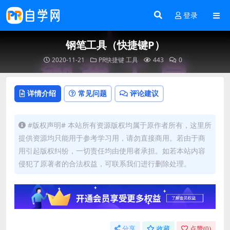
登录
钢笔工具（快捷键P）
2020-11-21
PR快捷键
工具
443
0
详情介绍
常见问题
评论建议
#版权声明# 本站所有资源版权均属于原作者所有，这里所
提供资源均只能用于参考学习用，请勿直接商用。若由于商
用引起版权纠纷，一切责任均由使用者承担。如若本站内容
侵犯了原著者的合法权益，可联系我们进行删除处理。
分享
收藏
点赞(
0
)