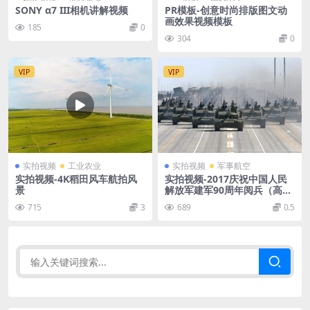
SONY α7 III相机讲解视频
PR模板-创意时尚排版图文动
画效果视频模板
185
0
304
0
VIP
VIP
实拍视频
工业农业
实拍视频
军事航空
实拍视频-4K稻田风车航拍风
实拍视频-2017庆祝中国人民
景
解放军建军90周年阅兵（高清
无台标版）
715
3
689
0.5