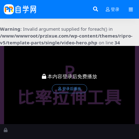
登录
Warning
: Invalid argument supplied for foreach() in
/www/wwwroot/przixue.com/wp-content/themes/ripro-
v5/template-parts/single/video-hero.php
on line
34
本内容登录后免费播放
登录后播放