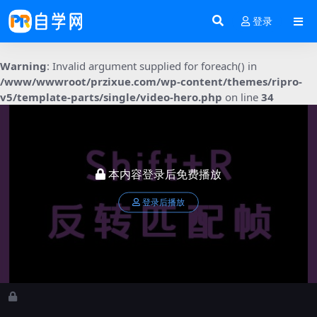
登录
Warning
: Invalid argument supplied for foreach() in
/www/wwwroot/przixue.com/wp-content/themes/ripro-
v5/template-parts/single/video-hero.php
on line
34
本内容登录后免费播放
登录后播放