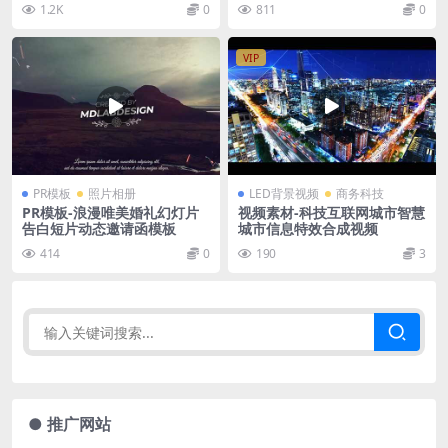
1.2K
0
811
0
VIP
PR模板
照片相册
LED背景视频
商务科技
PR模板-浪漫唯美婚礼幻灯片
视频素材-科技互联网城市智慧
告白短片动态邀请函模板
城市信息特效合成视频
414
0
190
3
● 推广网站