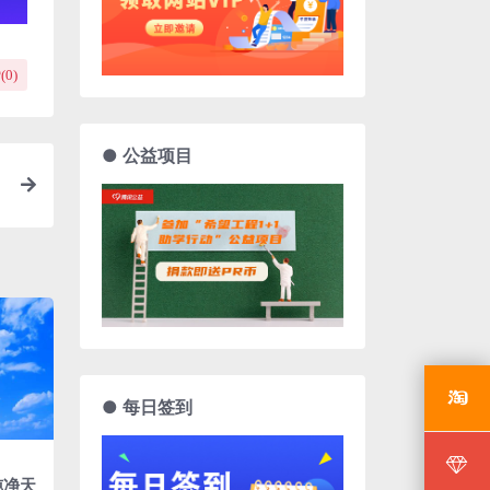
(
0
)
● 公益项目
● 每日签到
纯净天