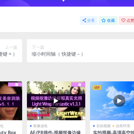
分享
收藏
点赞
上一篇
下一篇
键 = ）
缩小时间轴（ 快捷键 – ）
VIP
化
抠像滤色
实拍视频
自然环境
ty Box
AE/PR插件-视频抠像边缘
实拍视频-高清高空