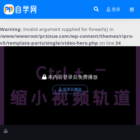
登录
Warning
: Invalid argument supplied for foreach() in
/www/wwwroot/przixue.com/wp-content/themes/ripro-
v5/template-parts/single/video-hero.php
on line
34
本内容登录后免费播放
登录后播放