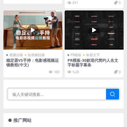
611
5
视频运镜
短视频拍摄
PR模板
标题文字
稳定器VS手持：电影感视频运
PR模板-30款现代简约人名文
镜教程(中文)
字标题字幕条
160
5.2K
0
● 推广网站