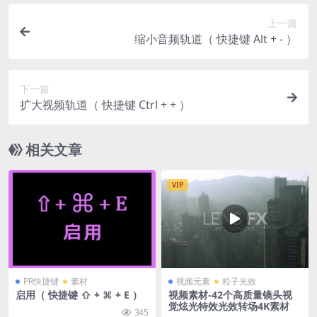
上一篇
缩小音频轨道（ 快捷键 Alt + - ）
下一篇
扩大视频轨道（ 快捷键 Ctrl + + ）
相关文章
VIP
PR快捷键
素材
视频元素
粒子光效
启用（ 快捷键 ⇧ + ⌘ + E ）
视频素材-42个高质量镜头视
觉炫光特效光效转场4K素材
345