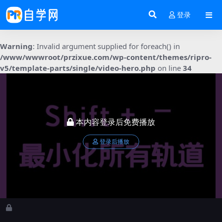
登录
Warning
: Invalid argument supplied for foreach() in
/www/wwwroot/przixue.com/wp-content/themes/ripro-
v5/template-parts/single/video-hero.php
on line
34
本内容登录后免费播放
登录后播放