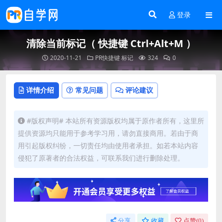
登录
清除当前标记（ 快捷键 Ctrl+Alt+M ）
2020-11-21
PR快捷键
标记
324
0
详情介绍
常见问题
评论建议
#版权声明# 本站所有资源版权均属于原作者所有，这里所
提供资源均只能用于参考学习用，请勿直接商用。若由于商
用引起版权纠纷，一切责任均由使用者承担。如若本站内容
侵犯了原著者的合法权益，可联系我们进行删除处理。
分享
收藏
点赞(
0
)