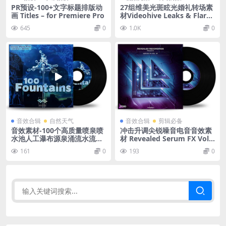
PR预设-100+文字标题排版动
27组维美光斑眩光婚礼转场素
画 Titles – for Premiere Pro
材Videohive Leaks & Flares
Motion Graphics
645
0
1.0K
0
音效合辑
自然天气
音效合辑
剪辑必备
音效素材-100个高质量喷泉喷
冲击升调尖锐噪音电音音效素
水池人工瀑布源泉涌流水流声
材 Revealed Serum FX Vol.
无损音效
1
161
0
193
0