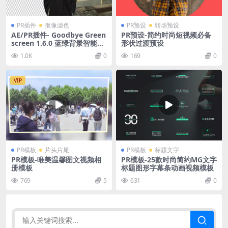
PR插件
抠像滤色
PR预设
转场预设
AE/PR插件- Goodbye Green
PR预设-简约时尚短视频必备
screen 1.6.0 蓝绿背景智能抠
形状过渡预设
像键控 CPU/GPU
1.0K
0
169
0
VIP
PR模板
片头片尾
PR模板
标题文字
PR模板-唯美温馨图文视频相
PR模板-25款时尚简约MG文字
册模板
标题图形字幕条动画视频模板
769
5
631
0