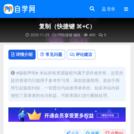
登录
复制（快捷键 ⌘+C）
2020-11-25
PR快捷键
编辑
460
0
详情介绍
常见问题
评论建议
#版权声明# 本站所有资源版权均属于原作者所有，这里所
提供资源均只能用于参考学习用，请勿直接商用。若由于商
用引起版权纠纷，一切责任均由使用者承担。如若本站内容
侵犯了原著者的合法权益，可联系我们进行删除处理。
分享
收藏
点赞(
0
)