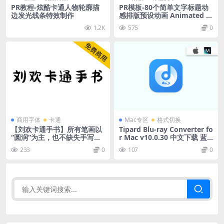
PR教程-炫酷卡通人物轮廓描
PR模板-80个简单文字标题动
边发光线条特效制作
感排版预设动画 Animated Ti
tles
1.2K
575
0
商用字体
卡通
Mac专区
格式切换
【刘欢卡通手书】所有笔画以
Tipard Blu-ray Converter fo
“圆润”为主，也不缺失手写韵
r Mac v10.0.30 中文下载 蓝
味
光视频转换工具
233
0
107
0