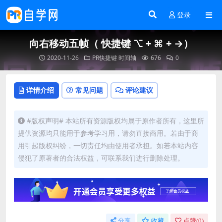
登录
向右移动五帧（ 快捷键 ⌥ + ⌘ + →）
2020-11-26
PR快捷键
时间轴
676
0
详情介绍
常见问题
评论建议
#版权声明# 本站所有资源版权均属于原作者所有，这里所
提供资源均只能用于参考学习用，请勿直接商用。若由于商
用引起版权纠纷，一切责任均由使用者承担。如若本站内容
侵犯了原著者的合法权益，可联系我们进行删除处理。
分享
收藏
点赞(
0
)