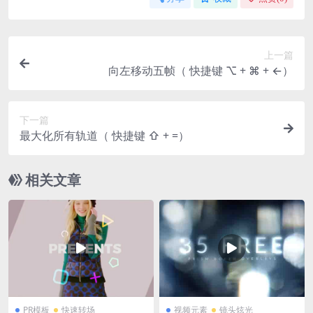
上一篇
向左移动五帧（ 快捷键 ⌥ + ⌘ + ←）
下一篇
最大化所有轨道（ 快捷键 ⇧ + =）
相关文章
PR模板
快速转场
视频元素
镜头炫光