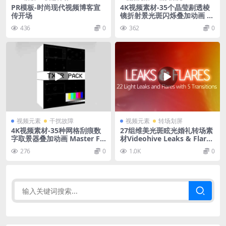
PR模板-时尚现代视频博客宣
4K视频素材-35个晶莹剔透棱
传开场
镜折射景光斑闪烁叠加动画 Pr
ism Bokeh
436
0
362
0
视频元素
干扰故障
视频元素
转场划屏
4K视频素材-35种网格刮痕数
27组维美光斑眩光婚礼转场素
字取景器叠加动画 Master Fil
材Videohive Leaks & Flares
mmaker – TXTR Pack
Motion Graphics
276
0
1.0K
0