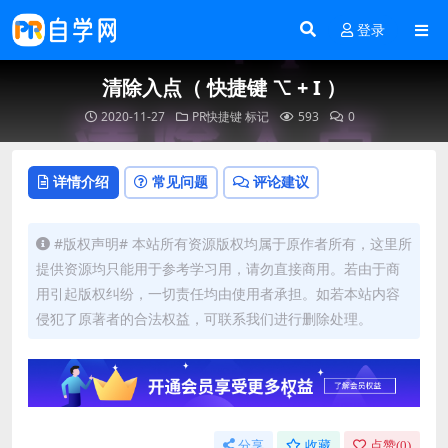
登录
清除入点（ 快捷键 ⌥ + I ）
2020-11-27
PR快捷键
标记
593
0
详情介绍
常见问题
评论建议
#版权声明# 本站所有资源版权均属于原作者所有，这里所
提供资源均只能用于参考学习用，请勿直接商用。若由于商
用引起版权纠纷，一切责任均由使用者承担。如若本站内容
侵犯了原著者的合法权益，可联系我们进行删除处理。
分享
收藏
点赞(
0
)