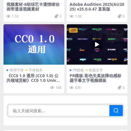
视频素材-6组综艺卡通情绪动
Adobe Audition 2025(AU20
画带通道视频素材
25) v25.0.0.47 直装版
1.1K
3
1.3K
0
VIP
商用字体
字体相关
PR模板
标题文字
《CC0 1.0 通用 (CC0 1.0) 公
PR模板-彩色失真故障动感标
共领域贡献》CC0 1.0 Univer
题字幕文字视频模板
sal (CC0 1.0) Public Domain
148
435
3
Dedication