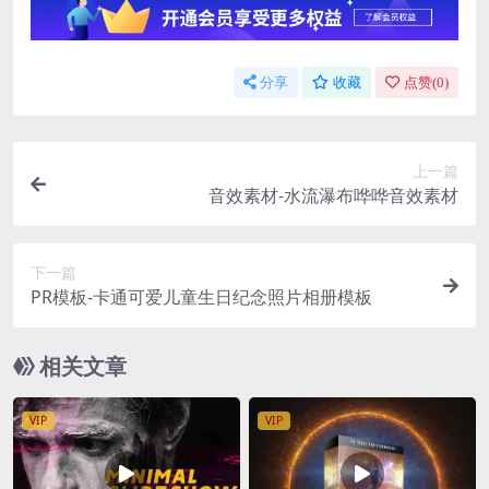
分享
收藏
点赞(
0
)
上一篇
音效素材-水流瀑布哗哗音效素材
下一篇
PR模板-卡通可爱儿童生日纪念照片相册模板
相关文章
VIP
VIP