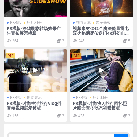
PR模板
照片相册
视频元素
粒子光效
PR模板-涂鸦刷彩转场效果广
视频素材-242个魔法能量雷电
告宣传展示模板
流火焰烟雾传送门4K科幻电影
技能特效视频 带透明通道
264
3
245
5
VIP
VIP
PR模板
图文展示
PR模板
照片相册
PR模板-时尚生活旅行vlog抖
PR模板-时尚快闪旅行回忆照
音短视频展示模板
片图文宣传动态视频模板
156
3
435
3