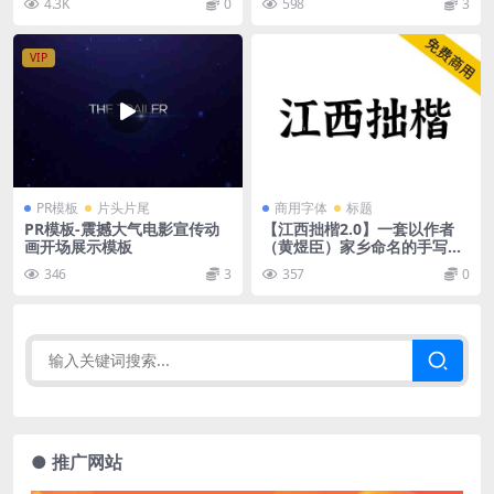
4.3K
0
598
3
VIP
PR模板
片头片尾
商用字体
标题
PR模板-震撼大气电影宣传动
【江西拙楷2.0】一套以作者
画开场展示模板
（黄煜臣）家乡命名的手写楷
体，每个字都带有自然的斑驳
346
3
357
0
肌理
● 推广网站