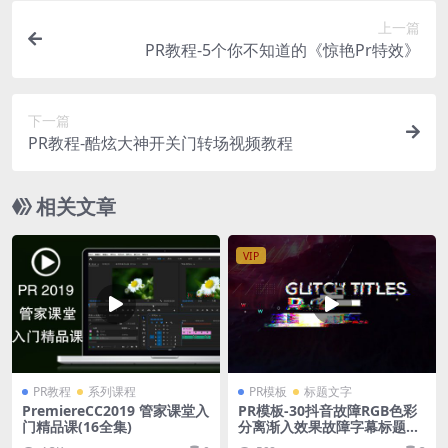
上一篇
PR教程-5个你不知道的《惊艳Pr特效》
下一篇
PR教程-酷炫大神开关门转场视频教程
相关文章
VIP
PR教程
系列课程
PR模板
标题文字
PremiereCC2019 管家课堂入
PR模板-30抖音故障RGB色彩
门精品课(16全集)
分离渐入效果故障字幕标题模
板