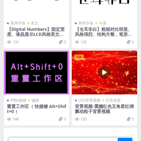
商用字体
英文
商用字体
卡通
【Digital Numbers】固定宽
【仓耳非白】粗细对比明显、
度、液晶显示LCD风格英文字
风格强烈、结构方整，笔形简
体
洁
197
0
165
0
VIP
PR快捷键
编辑
LED背景视频
红色党政
重置工作区（ 快捷键 Alt+Shif
背景视频-震撼红色五角星红绸
t+0 ）
飘动粒子背景视频
548
0
183
5