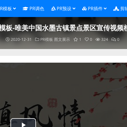
PR模板
PR调色
PR预设
PR插件
剪
R模板-唯美中国水墨古镇景点景区宣传视频
2020-12-31
PR模板
图文展示
1
0
324
0