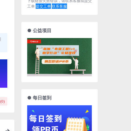
下载链接失效错误，请联系客服或提交
工单
提交工单
联系客服
● 公益项目
用
● 每日签到
(
0
)