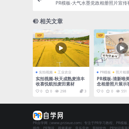
PR模板-大气水墨党政相册照片宣传
相关文章
VIP
VIP
实拍视频
工业农业
PR模板
照片相
实拍视频-秋天成熟麦浪丰
PR模板-清新唯
收喜悦航拍麦田素材
念相册照片展示
0
0
298
3
0
0
551
PR自学网（www.przixue.com）专注于PR学习教程、PR模板
插件、PR预设、视频素材、音乐音效、剪辑软件、PR知识库等