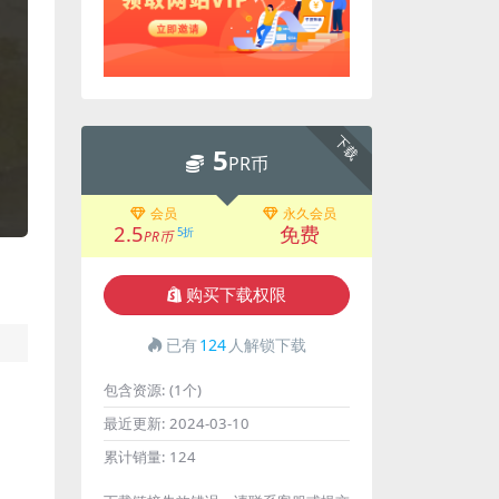
下载
5
PR币
会员
永久会员
2.5
免费
5折
PR币
购买下载权限
已有
124
人解锁下载
包含资源:
(1个)
最近更新:
2024-03-10
累计销量:
124