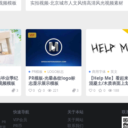
视频模板
实拍视频-北京城市人文风情高清风光视频素材
VIP
册
PR模板
LOGO标志
商用字体
英文
美毕业季纪
PR模板-光晕条纹logo标
【Help Me】看起
视频模板
志显示展示模板
混凝土/木质表面上
英文字体
3
0
0
221
3
0
0
188
快速导航
关于本站
联
VIP会员
关于网站
、PR
PR币
联系我们
资源