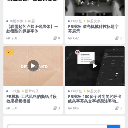
商用字体
标题
PR模板
标题文字
【联盟起艺卢帅正锐黑体】一
PR模板-漂亮机械科技标题字
款很酷的标题字体
幕展示
268
0
642
0
VIP
PR模板
照片相册
PR模板
标题文字
PR模板-工艺风格的撕纸片段
PR模板-100多个时尚简约呼出
效果视频模板
线条字幕条文字标题注释动画
视频模板
360
3
806
0