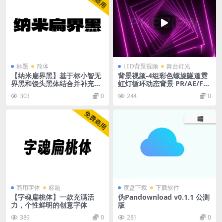
标题
简体
LED背景视频
舞台灯光
【纳米扁界黑】基于标小智无
背景视频-4组彩色螺旋隧道霓
界黑和馒头黑体结合并补充的
虹灯循环动态背景 PR/AE/FC
字体
PX视频素材
303
0
244
0
商用字体
标题
度盘下载
下载软件
【字魂扁桃体】一款充满活
伪Pandownload v0.1.1 公测
力，个性鲜明的创意字体
版
389
0
281
0