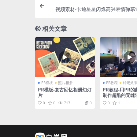
视频素材-卡通星星闪烁高兴表情弹幕
相关文章
PR模板
照片相册
PR教程
转场效
PR模板-复古回忆相册幻灯
PR教程-用PR
片
制作超酷的无缝
0
0
717
0
0
1