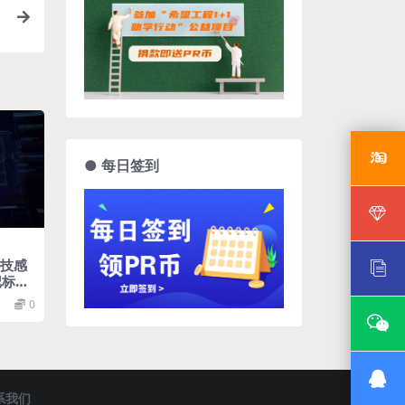
）
● 每日签到
科技感
记标注
0
系我们