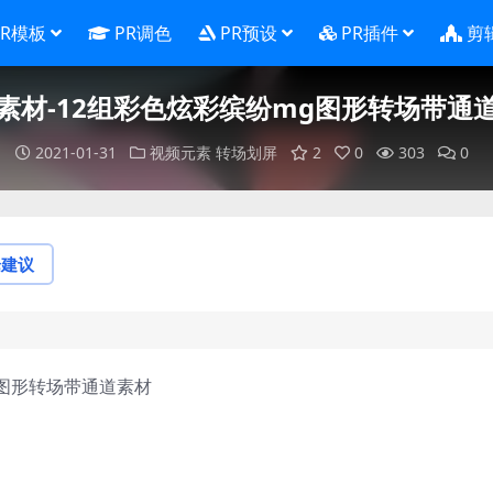
PR模板
PR调色
PR预设
PR插件
剪
素材-12组彩色炫彩缤纷mg图形转场带通
2021-01-31
视频元素
转场划屏
2
0
303
0
论建议
g图形转场带通道素材