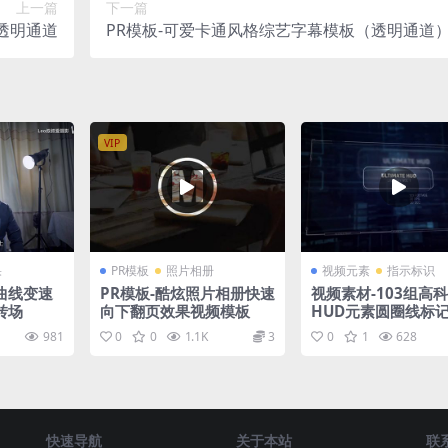
上一篇
下一篇
透明通道
PR模板-可爱卡通风格综艺字幕模板（透明通道
VIP
果
PR模板
照片相册
视频元素
指示标识
的曲线变速
PR模板-酷炫照片相册快速
视频素材-103组高
转场
向下翻页效果视频模板
HUD元素圆圈线标
动画
981
0
0
1.1K
3
0
1
628
快速导航
关于本站
联