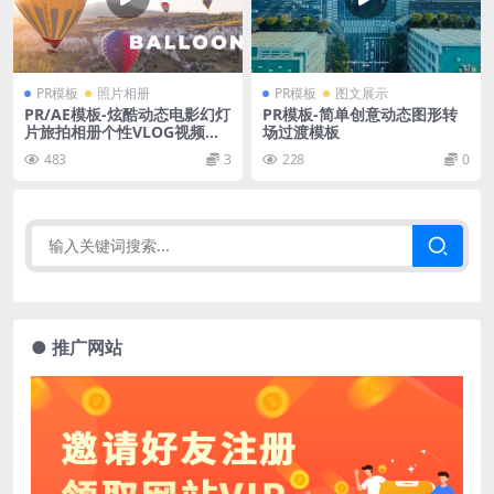
PR模板
照片相册
PR模板
图文展示
PR/AE模板-炫酷动态电影幻灯
PR模板-简单创意动态图形转
片旅拍相册个性VLOG视频模
场过渡模板
板
483
3
228
0
● 推广网站