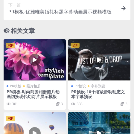
下一篇
PR模板-优雅唯美婚礼标题字幕动画展示视频模板
相关文章
VIP
VIP
PR模板
照片相册
PR预设
字幕预设
PR模板-时尚商务相册照片动
PR预设-10个缩放滑动动态文
画切换现代幻灯片展示模板
本字幕预设
301
3
333
3
VIP