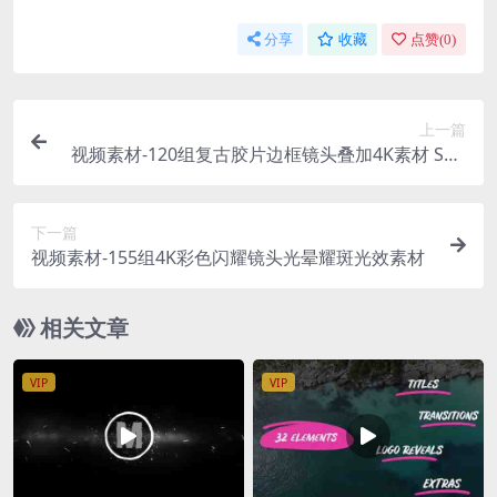
分享
收藏
点赞(
0
)
上一篇
视频素材-120组复古胶片边框镜头叠加4K素材 Sup
er 8 16mm
下一篇
视频素材-155组4K彩色闪耀镜头光晕耀斑光效素材
相关文章
VIP
VIP