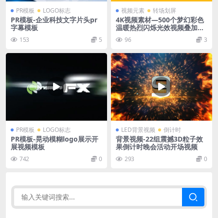
PR模板
LOGO标志
视频元素
转场划屏
PR模板-企业科技文字片头pr
4K视频素材—500个梦幻彩色
字幕模板
温暖热烈闪烁光效视频叠加特
效转场动画Hot Flashes
153
5
96
3
PR模板
LOGO标志
LED背景视频
倒计时
PR模板-晃动模糊logo展示开
背景视频-22组震撼3D粒子效
展视频模板
果倒计时晚会活动开场视频
742
0
293
0