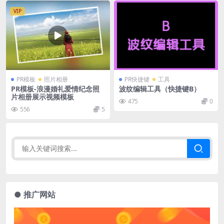
VIP
PR模板
照片相册
PR快捷键
工具
PR模板-浪漫婚礼爱情纪念照
波纹编辑工具（快捷键B）
片相册展示视频模板
475
0
556
5
● 推广网站