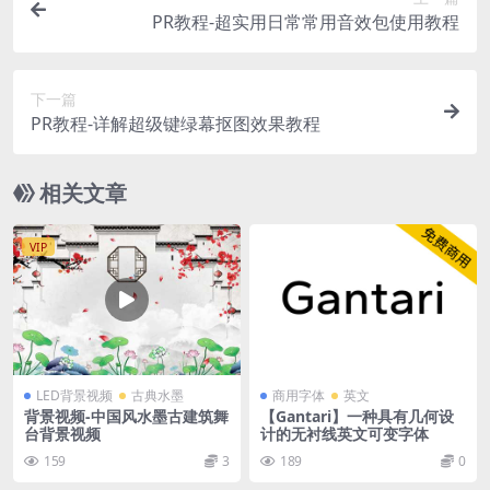
PR教程-超实用日常常用音效包使用教程
下一篇
PR教程-详解超级键绿幕抠图效果教程
相关文章
VIP
LED背景视频
古典水墨
商用字体
英文
背景视频-中国风水墨古建筑舞
【Gantari】一种具有几何设
台背景视频
计的无衬线英文可变字体
159
3
189
0