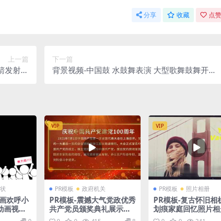
分享
收藏
点赞
上一篇
下一篇
箭发射卫
背景视频-中国鼓 水鼓舞表演 大型歌舞鼓舞开场
视频素材
舞背景视频素材高清视频素材
VIP
VIP
状
PR模板
政府机关
PR模板
照片相册
动画欢呼小
PR模板-震撼大气党政优秀
PR模板-复古怀旧相
动画视频
共产党员颁奖典礼展示模
划痕家庭回忆照片相
板
示模板