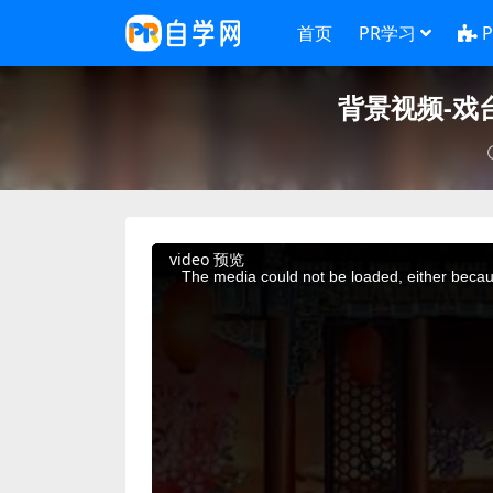
首页
PR学习
背景视频-戏
This
video 预览
is
a
The media could not be loaded, either becaus
modal
window.