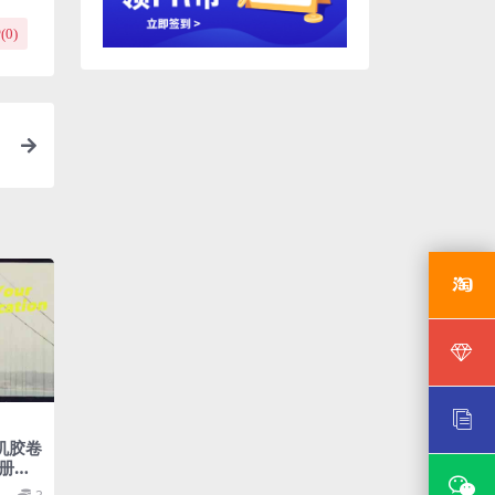
(
0
)
机胶卷
册展