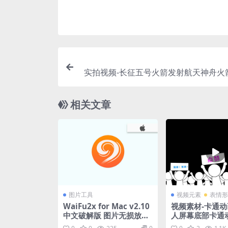
实拍视频-长征五号火箭发射航天神舟火
星太空宇宙空间站飞船
相关文章
图片工具
视频元素
表情形
WaiFu2x for Mac v2.10
视频素材-卡通
中文破解版 图片无损放大
人屏幕底部卡通
工具
素材