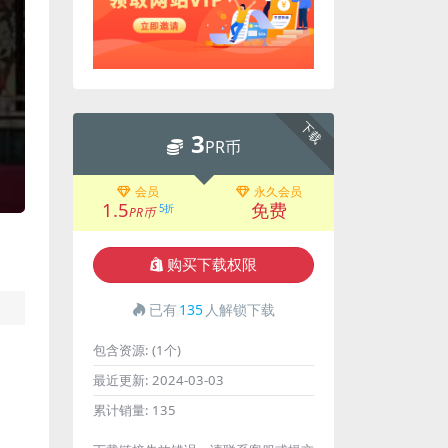
下载
3
PR币
会员
永久会员
1.5
免费
5折
PR币
购买下载权限
已有
135
人解锁下载
包含资源:
(1个)
最近更新:
2024-03-03
累计销量:
135